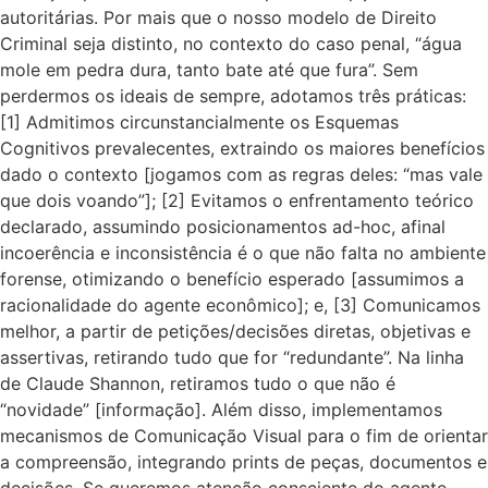
autoritárias. Por mais que o nosso modelo de Direito
Criminal seja distinto, no contexto do caso penal, “água
mole em pedra dura, tanto bate até que fura”. Sem
perdermos os ideais de sempre, adotamos três práticas:
[1] Admitimos circunstancialmente os Esquemas
Cognitivos prevalecentes, extraindo os maiores benefícios
dado o contexto [jogamos com as regras deles: “mas vale
que dois voando”]; [2] Evitamos o enfrentamento teórico
declarado, assumindo posicionamentos ad-hoc, afinal
incoerência e inconsistência é o que não falta no ambiente
forense, otimizando o benefício esperado [assumimos a
racionalidade do agente econômico]; e, [3] Comunicamos
melhor, a partir de petições/decisões diretas, objetivas e
assertivas, retirando tudo que for “redundante”. Na linha
de Claude Shannon, retiramos tudo o que não é
“novidade” [informação]. Além disso, implementamos
mecanismos de Comunicação Visual para o fim de orientar
a compreensão, integrando prints de peças, documentos e
decisões. Se queremos atenção consciente do agente