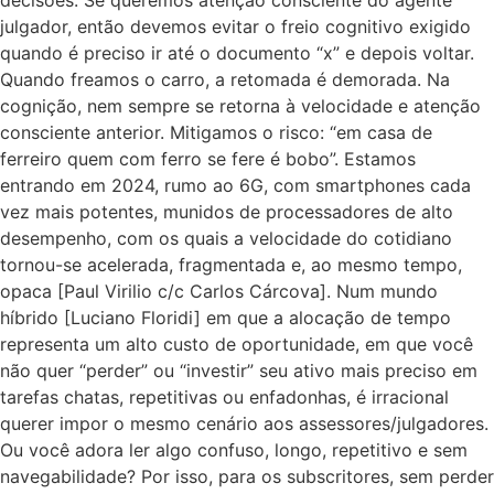
julgador, então devemos evitar o freio cognitivo exigido
quando é preciso ir até o documento “x” e depois voltar.
Quando freamos o carro, a retomada é demorada. Na
cognição, nem sempre se retorna à velocidade e atenção
consciente anterior. Mitigamos o risco: “em casa de
ferreiro quem com ferro se fere é bobo”. Estamos
entrando em 2024, rumo ao 6G, com smartphones cada
vez mais potentes, munidos de processadores de alto
desempenho, com os quais a velocidade do cotidiano
tornou-se acelerada, fragmentada e, ao mesmo tempo,
opaca [Paul Virilio c/c Carlos Cárcova]. Num mundo
híbrido [Luciano Floridi] em que a alocação de tempo
representa um alto custo de oportunidade, em que você
não quer “perder” ou “investir” seu ativo mais preciso em
tarefas chatas, repetitivas ou enfadonhas, é irracional
querer impor o mesmo cenário aos assessores/julgadores.
Ou você adora ler algo confuso, longo, repetitivo e sem
navegabilidade? Por isso, para os subscritores, sem perder