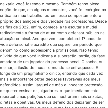
deixaria você fazendo o mesmo. Também tenho plena
noção de que, em alguns momentos, você foi enérgico na
crítica ao meu trabalho; porém, esse comportamento é
próprio dos amigos e dos verdadeiros professores. Desde
os fins de 2022, enfim, comecei a te escutar e mudei
radicalmente a forma de atuar como defensor público na
atuação criminal. Ano que vem, completarei 17 anos de
vida defensorial e acredito que superei um período que
denomino como adolescência profissional. Não tenho
dúvida de que você indicaria a superação, tardia, da fase
amadora de um jogador do processo penal. O sonho, ou
melhor, a ilusão de mudar o mundo se enfraqueceu. E
longe de um pragmatismo cínico, entendo que cada vez
mais é importante obter decisões favoráveis aos meus
defendidos. Assim, larguei de mão a inocente pretensão
de querer ensinar os julgadores, o que imediatamente
repercutiu nas petições que se mostraram mais enxutas,
diretas e objetivas. Os meus defendidos deixaram de ser
minhas cobaias de um ego que me fazia pensar antes em