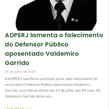
ADPERJ lamenta o falecimento
do Defensor Público
aposentado Valdemiro
Garrido
26 de julho de 2026
A ADPERJ manifesta profundo pesar pelo falecimento do
associado e Defensor Público aposentado Valdemiro
Garrido, ocorrido no último dia 24 de julho, aos 89 anos. Dr.
Valdemiro Garrido deixa um...
LEIA MAIS >>>