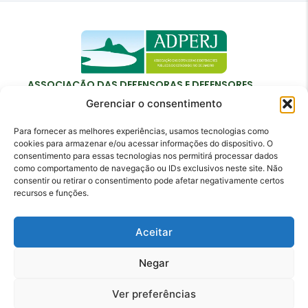
ASSOCIAÇÃO DAS DEFENSORAS E DEFENSORES
PÚBLICOS DO ESTADO DO RIO DE JANEIRO
Gerenciar o consentimento
Para fornecer as melhores experiências, usamos tecnologias como
cookies para armazenar e/ou acessar informações do dispositivo. O
consentimento para essas tecnologias nos permitirá processar dados
como comportamento de navegação ou IDs exclusivos neste site. Não
Contato
consentir ou retirar o consentimento pode afetar negativamente certos
recursos e funções.
adperj@adperj.com.br
(21) 2220-6022
Aceitar
Rua do Carmo, nº 7, 16º andar - Centro - Rio de
Janeiro - RJ - CEP: 20011-020
Negar
Ver preferências