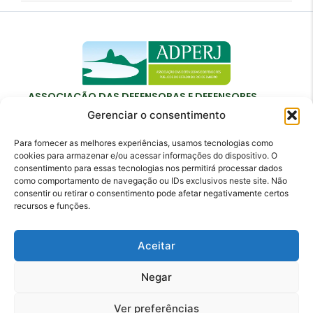
ASSOCIAÇÃO DAS DEFENSORAS E DEFENSORES
PÚBLICOS DO ESTADO DO RIO DE JANEIRO
Gerenciar o consentimento
Para fornecer as melhores experiências, usamos tecnologias como
cookies para armazenar e/ou acessar informações do dispositivo. O
consentimento para essas tecnologias nos permitirá processar dados
como comportamento de navegação ou IDs exclusivos neste site. Não
Contato
consentir ou retirar o consentimento pode afetar negativamente certos
recursos e funções.
adperj@adperj.com.br
(21) 2220-6022
Aceitar
Rua do Carmo, nº 7, 16º andar - Centro - Rio de
Janeiro - RJ - CEP: 20011-020
Negar
Ver preferências