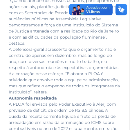
“Quando atendemos nossos usuários, participamos de
ações sociais, plantões judiciários, mutirões, reuniões
com as Secretarias de Estado ou comparecemos às
audiências públicas na Assembleia Legislativa,
demonstramos a força de uma Instituição do Sistema
de Justiça antenada com a realidade do Rio de Janeiro
e com as dificuldades da população fluminense”,
destaca.
A defensora-geral acrescenta que o orçamento não é
construído apenas em dezembro, mas ao longo do
ano, com diversas reuniões e muito trabalho, e o
respeito à autonomia e às expectativas orçamentárias
é a coroação desse esforço. “Elaborar a PLOA é
atividade que envolve toda a equipe da administração,
mas que reflete o empenho de todos os integrantes da
Instituição”, reitera.
Autonomia respeitada
A PLOA foi enviada pelo Poder Executivo à Alerj com
previsão de déficit, da ordem de R$ 8,5 bilhões. A
queda da receita corrente líquida é fruto da perda de
arrecadação em razão da diminuição do ICMS sobre
combustíveis no ano de 2022 e, igualmente, em razão