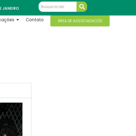
E JANEIRO
icações
Contato
ÁREA DE ASSOCIADA(O)S