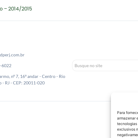
o – 2014/2015
dperj.com.br
0-6022
rmo, nº 7, 16º andar - Centro - Rio
o - RJ - CEP: 20011-020
Para fornec
armazenar e
tecnologias
exclusivos n
negativamen