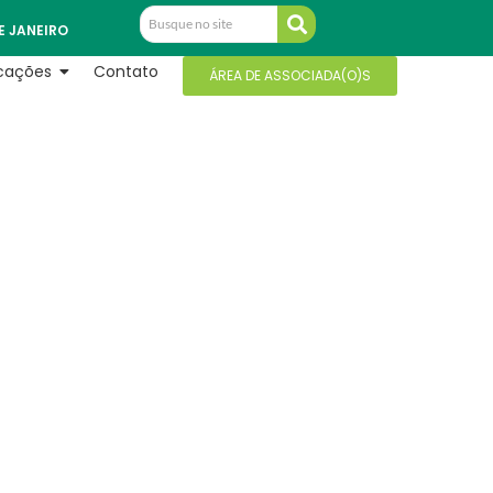
E JANEIRO
icações
Contato
ÁREA DE ASSOCIADA(O)S