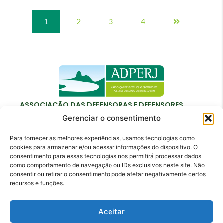
1
2
3
4
ASSOCIAÇÃO DAS DEFENSORAS E DEFENSORES
PÚBLICOS DO ESTADO DO RIO DE JANEIRO
Gerenciar o consentimento
Para fornecer as melhores experiências, usamos tecnologias como
cookies para armazenar e/ou acessar informações do dispositivo. O
consentimento para essas tecnologias nos permitirá processar dados
como comportamento de navegação ou IDs exclusivos neste site. Não
Contato
consentir ou retirar o consentimento pode afetar negativamente certos
recursos e funções.
adperj@adperj.com.br
(21) 2220-6022
Aceitar
Rua do Carmo, nº 7, 16º andar - Centro - Rio de