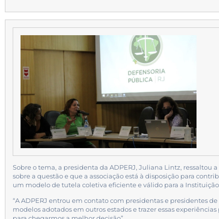
Sobre o tema, a presidenta da ADPERJ, Juliana Lintz, ressaltou
sobre a questão e que a associação está à disposição para contrib
um modelo de tutela coletiva eficiente e válido para a Instituição, 
“A ADPERJ entrou em contato com presidentas e presidentes de 
modelos adotados em outros estados e trazer essas experiências
para chegarmos a melhor decisão”.