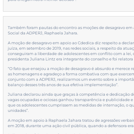
Também foram pautas do encontro as moções de desagravo em apo
Social da ADPERJ, Raphaela Jahara.
A moção de desagravo em apoio ao Cdedica diz respeito a decla
juíza, em setembro de 2019, nas redes sociais, a respeito da atu
conseguiram a liberdade de adolescentes em conflito com a lei, 
presidenta Juliana Lintz era integrante do conselho e foi relatora
“O fato que ensejou a moção de desagravo é absurdo e merece re
as homenagens e agradeço a forma combativa com que exerce
conjunto com a ADPERJ, realizarmos um evento sobre a importân
balanço desses três anos de sua efetiva implementação”.
Juliana declarou ainda que graças à competência e dedicação d
vagas ocupadas e ociosas ganhou transparência e publicidade e “
que os adolescentes cumprissem as medidas de internação, o 
unidades”.
A moção em apoio à Raphaela Jahara tratou de agressões verbai
em 2018, durante uma ação civil pública, quando a defensora er