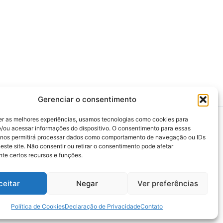
Gerenciar o consentimento
er as melhores experiências, usamos tecnologias como cookies para
/ou acessar informações do dispositivo. O consentimento para essas
 nos permitirá processar dados como comportamento de navegação ou IDs
este site. Não consentir ou retirar o consentimento pode afetar
>>> Associação Nacional das Defensoras e
te certos recursos e funções.
Defensores Públicos (ANADEP)
>>> Defensoria Pública do Rio de Janeiro
ceitar
Negar
Ver preferências
>>> Caixa de Assistência aos Membros da
Defensoria Pública do Estado do Rio de
Janeiro (CAMARJ)
Política de Cookies
Declaração de Privacidade
Contato