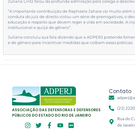
Juliana Lintz falou da profunda admiração pela colega e descre
“A importante contribuição de Raphaela Jahara vai muito além d
conduta do juiz de direito violou um série de prerrogativas, o d
educação e respeito que devem reger a vida em sociedade. A inj
institucional e quiçá de gênero”.
Juliana concluiu sua fala dizendo que a ADPERJ pretende foment
e de gênero para incentivar medidas que coíbam essas práticas.
Contato
adperj@a
(21) 222
ASSOCIAÇÃO DAS DEFENSORAS E DEFENSORES
PÚBLICOS DO ESTADO DO RIO DE JANEIRO
Rua do Ca
de Janeir