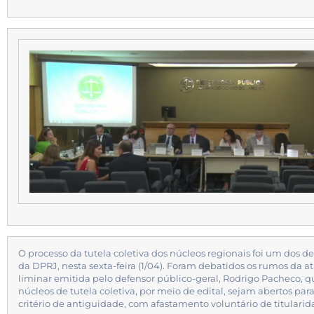
O processo da tutela coletiva dos núcleos regionais foi um dos 
da DPRJ, nesta sexta-feira (1/04). Foram debatidos os rumos da at
liminar emitida pelo defensor público-geral, Rodrigo Pacheco, q
núcleos de tutela coletiva, por meio de edital, sejam abertos pa
critério de antiguidade, com afastamento voluntário de titularida