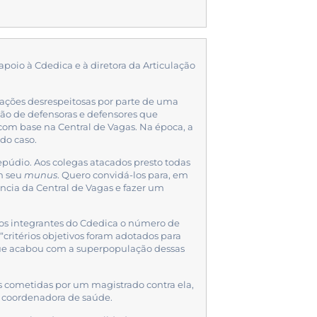
io à Cdedica e à diretora da Articulação
rações desrespeitosas por parte de uma
ação de defensoras e defensores que
com base na Central de Vagas. Na época, a
 do caso.
púdio. Aos colegas atacados presto todas
m seu
munus
. Quero convidá-los para, em
cia da Central de Vagas e fazer um
os integrantes do Cdedica o número de
critérios objetivos foram adotados para
que acabou com a superpopulação dessas
s cometidas por um magistrado contra ela,
a coordenadora de saúde.