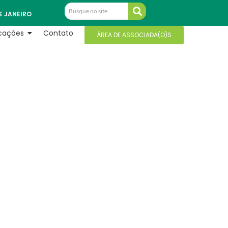
E JANEIRO
icações
Contato
ÁREA DE ASSOCIADA(O)S