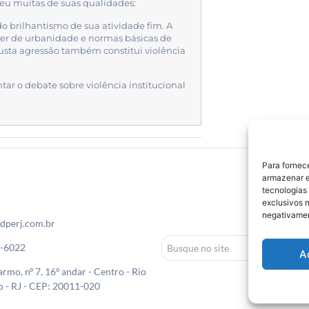
veu muitas de suas qualidades:
o brilhantismo de sua atividade fim. A
ever de urbanidade e normas básicas de
usta agressão também constitui violência
ar o debate sobre violência institucional
Para fornec
armazenar e
tecnologias
exclusivos n
negativamen
dperj.com.br
0-6022
A
rmo, nº 7, 16º andar - Centro - Rio
o - RJ - CEP: 20011-020