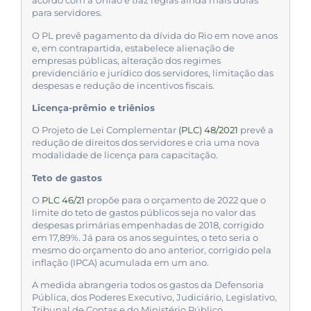
acordo com a União e traz regras ainda mais duras
para servidores.
O PL prevê pagamento da dívida do Rio em nove anos
e, em contrapartida, estabelece alienação de
empresas públicas, alteração dos regimes
previdenciário e jurídico dos servidores, limitação das
despesas e redução de incentivos fiscais.
Licença-prêmio e triênios
O Projeto de Lei Complementar
(PLC) 48/2021
prevê a
redução de direitos dos servidores e cria uma nova
modalidade de licença para capacitação.
Teto de gastos
O
PLC 46/21
propõe para o orçamento de 2022 que o
limite do teto de gastos públicos seja no valor das
despesas primárias empenhadas de 2018, corrigido
em 17,89%. Já para os anos seguintes, o teto seria o
mesmo do orçamento do ano anterior, corrigido pela
inflação (IPCA) acumulada em um ano.
A medida abrangeria todos os gastos da Defensoria
Pública, dos Poderes Executivo, Judiciário, Legislativo,
Tribunal de Contas e do Ministério Público.