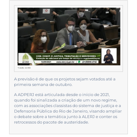
A previsão é de que os projetos sejam votados até a
primeira semana de outubro.
A ADPERJ está articulada desde o início de 2021,
quando foi sinalizada a criação de um novo regime,
com as associações classistas do sistema de justiça e a
Defensoria Pública do Rio de Janeiro, visando ampliar
o debate sobre a temática junto à ALERJ e conter os
retrocessos do pacote de austeridade.