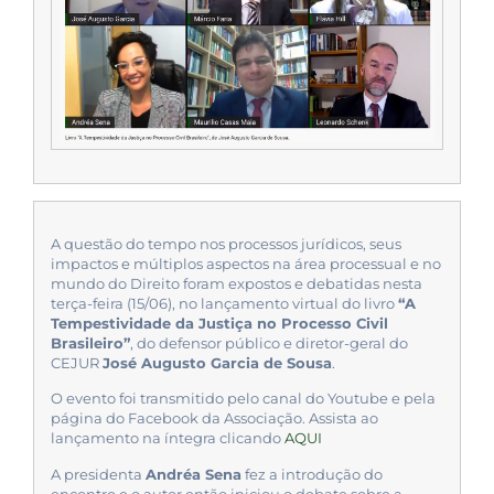
A questão do tempo nos processos jurídicos, seus
impactos e múltiplos aspectos na área processual e no
mundo do Direito foram expostos e debatidas nesta
terça-feira (15/06), no lançamento virtual do livro
“A
Tempestividade da Justiça no Processo Civil
Brasileiro”
, do defensor público e diretor-geral do
CEJUR
José Augusto Garcia de Sousa
.
O evento foi transmitido pelo canal do Youtube e pela
página do Facebook da Associação. Assista ao
lançamento na íntegra clicando
AQUI
A presidenta
Andréa Sena
fez a introdução do