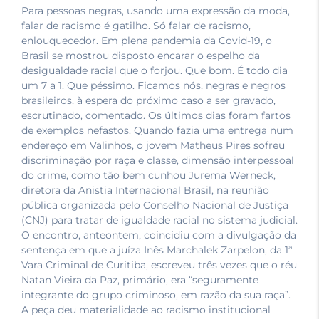
Para pessoas negras, usando uma expressão da moda,
falar de racismo é gatilho. Só falar de racismo,
enlouquecedor. Em plena pandemia da Covid-19, o
Brasil se mostrou disposto encarar o espelho da
desigualdade racial que o forjou. Que bom. É todo dia
um 7 a 1. Que péssimo. Ficamos nós, negras e negros
brasileiros, à espera do próximo caso a ser gravado,
escrutinado, comentado. Os últimos dias foram fartos
de exemplos nefastos. Quando fazia uma entrega num
endereço em Valinhos, o jovem Matheus Pires sofreu
discriminação por raça e classe, dimensão interpessoal
do crime, como tão bem cunhou Jurema Werneck,
diretora da Anistia Internacional Brasil, na reunião
pública organizada pelo Conselho Nacional de Justiça
(CNJ) para tratar de igualdade racial no sistema judicial.
O encontro, anteontem, coincidiu com a divulgação da
sentença em que a juíza Inês Marchalek Zarpelon, da 1ª
Vara Criminal de Curitiba, escreveu três vezes que o réu
Natan Vieira da Paz, primário, era “seguramente
integrante do grupo criminoso, em razão da sua raça”.
A peça deu materialidade ao racismo institucional