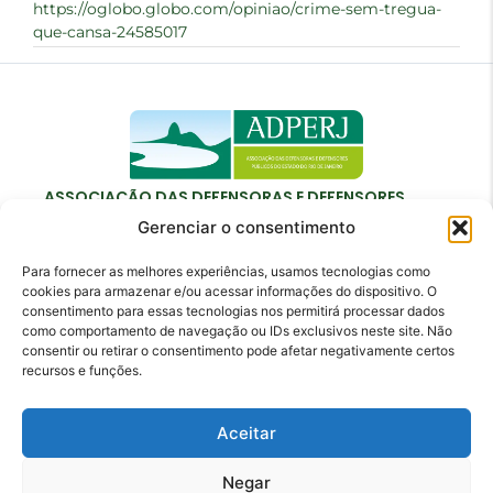
https://oglobo.globo.com/opiniao/crime-sem-tregua-
que-cansa-24585017
ASSOCIAÇÃO DAS DEFENSORAS E DEFENSORES
PÚBLICOS DO ESTADO DO RIO DE JANEIRO
Gerenciar o consentimento
Para fornecer as melhores experiências, usamos tecnologias como
cookies para armazenar e/ou acessar informações do dispositivo. O
consentimento para essas tecnologias nos permitirá processar dados
como comportamento de navegação ou IDs exclusivos neste site. Não
Contato
consentir ou retirar o consentimento pode afetar negativamente certos
recursos e funções.
adperj@adperj.com.br
(21) 2220-6022
Aceitar
Rua do Carmo, nº 7, 16º andar - Centro - Rio de
Janeiro - RJ - CEP: 20011-020
Negar