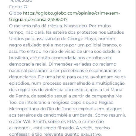
14/08/2020
Fonte: O
Globo
https://oglobo.globo.com/opiniao/crime-sem-
tregua-que-cansa-24585017
O racismo não dá trégua. Nunca deu. Por muito
tempo, não dará. Na esteira dos protestos nos Estados
Unidos pelo assassinato de George Floyd, homem
negro asfixiado até a morte por um policial branco, o
assunto entrou no raio de visão de uma sociedade, a
brasileira, até então acomodada aos antolhos da
democracia racial. Dimensões variadas do racismo
nacional passaram a ser percebidas e escancaradas e
denunciadas. De uma hora para outra, avolumam-se os
episódios, num processo assemelhado à multiplicação
dos registros de violência doméstica após a Lei Maria
da Penha, de assédio sexual a partir da campanha Me
Too, de intolerância religiosa depois que a Região
Metropolitana do Rio de Janeiro explodiu em ataques
aos terreiros de candomblé e umbanda. Como resumiu
o ator Will Smith, sobre os EUA, o crime não
aumentou, está sendo filmado. A vocês, preciso
confessar: é tão relevante quanto exaustivo.