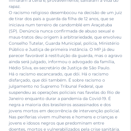
filmaram a cena e, provavelmente, salvaram a vida do
rapaz.
O racismo religioso desembocou na decisão de um juiz
de tirar dos pais a guarda da filha de 12 anos, que se
iniciava num terreiro de candomblé em Araçatuba
(SP). Denúncia nunca confirmada de abuso sexual e
maus-tratos deu origem à arbitrariedade, que envolveu
Conselho Tutelar, Guarda Municipal, polícia, Ministério
Público e Justiça de primeira instância. O MP já deu
parecer favorável à restituição da guarda, mas o agravo
ainda será julgado, informou o advogado da família,
Hédio Silva, ex-secretário de Justiça de São Paulo.
Há o racismo escancarado, que dói. Há o racismo
disfarçado, que dói também. É sobre racismo o
julgamento no Supremo Tribunal Federal, que
suspendeu as operações policiais nas favelas do Rio de
Janeiro enquanto durar a pandemia da Covid-19. É
negra a maioria dos brasileiros assassinados e dos
jovens mortos em decorrência de intervenção policial.
Nas periferias vivem mulheres e homens e crianças e
jovens e idosos negros que predominam entre
doentes, mortos e vulnerabilizados pela crise sanitária.