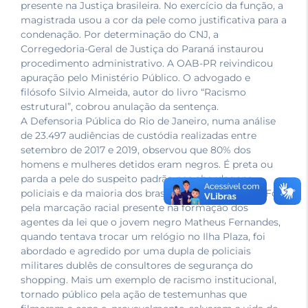
presente na Justiça brasileira. No exercício da função, a
magistrada usou a cor da pele como justificativa para a
condenação. Por determinação do CNJ, a
Corregedoria-Geral de Justiça do Paraná instaurou
procedimento administrativo. A OAB-PR reivindicou
apuração pelo Ministério Público. O advogado e
filósofo Silvio Almeida, autor do livro “Racismo
estrutural”, cobrou anulação da sentença.
A Defensoria Pública do Rio de Janeiro, numa análise
de 23.497 audiências de custódia realizadas entre
setembro de 2017 e 2019, observou que 80% dos
homens e mulheres detidos eram negros. É preta ou
parda a pele do suspeito padrão nas abordagens
policiais e da maioria dos brasileiros encarcerados. Foi
pela marcação racial presente na formação dos
agentes da lei que o jovem negro Matheus Fernandes,
quando tentava trocar um relógio no Ilha Plaza, foi
abordado e agredido por uma dupla de policiais
militares dublês de consultores de segurança do
shopping. Mais um exemplo de racismo institucional,
tornado público pela ação de testemunhas que