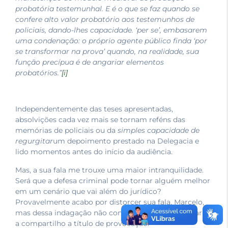
probatória testemunhal. E é o que se faz quando se
confere alto valor probatório aos testemunhos de
policiais, dando-lhes capacidade. ‘per se’, embasarem
uma condenação: o próprio agente público finda ‘por
se transformar na prova’ quando, na realidade, sua
função precípua é de angariar elementos
probatórios.”
[i]
Independentemente das teses apresentadas,
absolvições cada vez mais se tornam reféns das
memórias de policiais ou da
simples capacidade de
regurgitar
um depoimento prestado na Delegacia e
lido momentos antes do início da audiência.
Mas, a sua fala me trouxe uma maior intranquilidade.
Será que a defesa criminal pode tornar alguém melhor
em um cenário que vai além do jurídico?
Provavelmente acabo por distorcer sua fala, Marcelo,
mas dessa indagação não consegui me desvencilhar e
a compartilho a título de provocação.