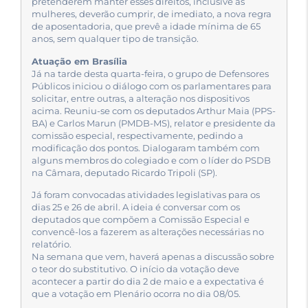
pretenderem manter esses direitos, inclusive as
mulheres, deverão cumprir, de imediato, a nova regra
de aposentadoria, que prevê a idade mínima de 65
anos, sem qualquer tipo de transição.
Atuação em Brasília
Já na tarde desta quarta-feira, o grupo de Defensores
Públicos iniciou o diálogo com os parlamentares para
solicitar, entre outras, a alteração nos dispositivos
acima. Reuniu-se com os deputados Arthur Maia (PPS-
BA) e Carlos Marun (PMDB-MS), relator e presidente da
comissão especial, respectivamente, pedindo a
modificação dos pontos. Dialogaram também com
alguns membros do colegiado e com o líder do PSDB
na Câmara, deputado Ricardo Tripoli (SP).
Já foram convocadas atividades legislativas para os
dias 25 e 26 de abril. A ideia é conversar com os
deputados que compõem a Comissão Especial e
convencê-los a fazerem as alterações necessárias no
relatório.
Na semana que vem, haverá apenas a discussão sobre
o teor do substitutivo. O início da votação deve
acontecer a partir do dia 2 de maio e a expectativa é
que a votação em Plenário ocorra no dia 08/05.