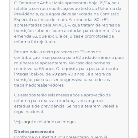
O Deputado Arthur Maia apresentou hoje, 19/04, seu
relatório com as modificações ao texto da Reforma da
Previdência, que agora deve ser votada na Comissão
Especial no início de maio. As emendas 80 e 81,
apresentadas pela ANADEP, que tratam de regras de
transição e abono, foram acatadas parcialmente. Já a
emenda 63, que excluía os juízes e promotores da
reforma foi rejeitada.
Resumindo, o texto preservou os 25 anos de
contribuição, mas passou para 62 a idade mínima para
mulheres se aposentarem. No caso dos homens
manteve-se 65 anos. O requisito para percebimento
integral baixou de 49 para 40 anos. Já a regra de
transição, passou a ser progressiva para todos os
trabalhadores/servidores.
Os estados terão seis meses após a aprovação da
reforma para realizar mudanças nos regimes
estaduais de previdência. Se não alterarem, valerá a
regra nacional.
Veja
aqui
o relatório na íntegra.
Direito preservado
Conforme o substitutivo apresentado, quem já