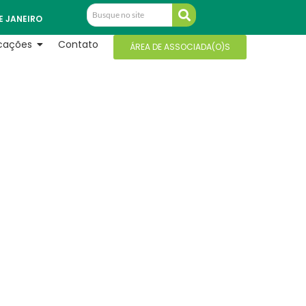
E JANEIRO
icações
Contato
ÁREA DE ASSOCIADA(O)S