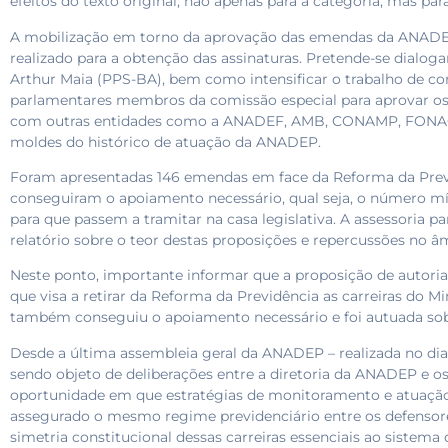
efeitos do texto original, não apenas para a categoria, mas p
A mobilização em torno da aprovação das emendas da ANA
realizado para a obtenção das assinaturas. Pretende-se dialog
Arthur Maia (PPS-BA), bem como intensificar o trabalho de c
parlamentares membros da comissão especial para aprovar o
com outras entidades como a ANADEF, AMB, CONAMP, FONA
moldes do histórico de atuação da ANADEP.
Foram apresentadas 146 emendas em face da Reforma da Previ
conseguiram o apoiamento necessário, qual seja, o número mí
para que passem a tramitar na casa legislativa. A assessori
relatório sobre o teor destas proposições e repercussões no â
Neste ponto, importante informar que a proposição de autori
que visa a retirar da Reforma da Previdência as carreiras do Mi
também conseguiu o apoiamento necessário e foi autuada so
Desde a última assembleia geral da ANADEP – realizada no dia
sendo objeto de deliberações entre a diretoria da ANADEP e os
oportunidade em que estratégias de monitoramento e atuação 
assegurado o mesmo regime previdenciário entre os defensores
simetria constitucional dessas carreiras essenciais ao sistema 