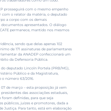
ara os trabalhadores como um todo.
DEP prosseguirá com o mesmo empenho
ar com o relator da matéria, o deputado
orpo a corpo com os demais
s documentos apresentados. O diálogo
CATE permanece, mantido nos mesmos
dência, sendo que delas apenas 102
nimo de 171 assinaturas de parlamentares
a parlamentar da ANADEP confeccionará um
mbito da Defensoria Pública.
a do deputado Lincoln Portela (PRB/MG),
nistério Público e da Magistratura,
b o número 63/2016.
 07 de março – esta proposição já vem
 presidentes das associações estaduais,
foram definidas, para que seja
 públicos, juízes e promotores, dada a
de Justiça. Para tanto, está em elaboração