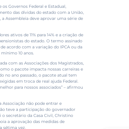
e os Governos Federal e Estadual,
ento das dívidas do estado com a União,
, a Assembleia deve aprovar uma série de
res ativos de 11% para 14% e a criação de
e pensionistas do estado. O termo assinado
 de acordo com a variação do IPCA ou da
o mínimo 10 anos.
ada com as Associações dos Magistrados,
como o pacote impacta nossas carreiras e
ado no ano passado, o pacote atual tem
exigidas em troca de real ajuda Federal.
melhor para nossos associados” – afirmou
a Associação não pode entrar e
ão teve a participação do governador
 secretário da Casa Civil, Christino
apoia a aprovação das medidas de
la sétima vez.