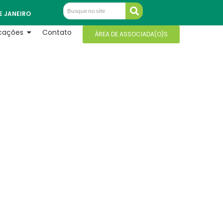
E JANEIRO
icações
Contato
ÁREA DE ASSOCIADA(O)S