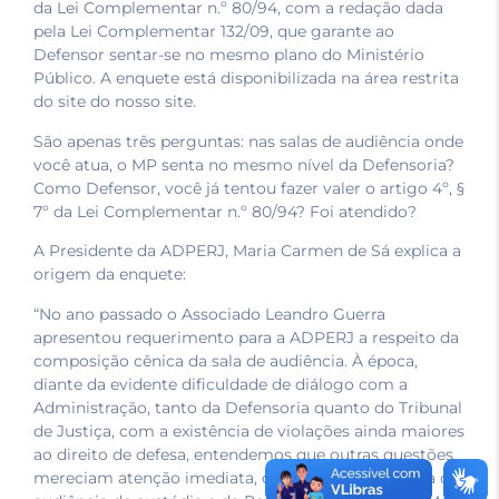
da Lei Complementar n.º 80/94, com a redação dada
pela Lei Complementar 132/09, que garante ao
Defensor sentar-se no mesmo plano do Ministério
Público. A enquete está disponibilizada na área restrita
do site do nosso site.
São apenas três perguntas: nas salas de audiência onde
você atua, o MP senta no mesmo nível da Defensoria?
Como Defensor, você já tentou fazer valer o artigo 4º, §
7º da Lei Complementar n.º 80/94? Foi atendido?
A Presidente da ADPERJ, Maria Carmen de Sá explica a
origem da enquete:
“No ano passado o Associado Leandro Guerra
apresentou requerimento para a ADPERJ a respeito da
composição cênica da sala de audiência. À época,
diante da evidente dificuldade de diálogo com a
Administração, tanto da Defensoria quanto do Tribunal
de Justiça, com a existência de violações ainda maiores
ao direito de defesa, entendemos que outras questões
mereciam atenção imediata, como o debate acerca da