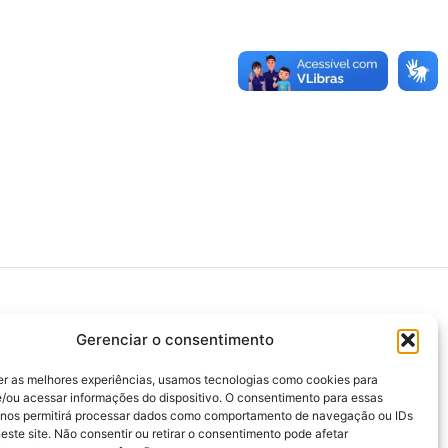
Gerenciar o consentimento
>>> Associação Nacional das Defensoras e
Defensores Públicos (ANADEP)
er as melhores experiências, usamos tecnologias como cookies para
/ou acessar informações do dispositivo. O consentimento para essas
>>> Defensoria Pública do Rio de Janeiro
 nos permitirá processar dados como comportamento de navegação ou IDs
este site. Não consentir ou retirar o consentimento pode afetar
>>> Caixa de Assistência aos Membros da