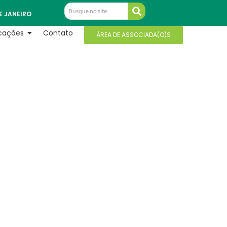
E JANEIRO
icações
Contato
ÁREA DE ASSOCIADA(O)S