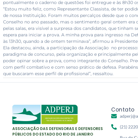
pontualmente o caderno de questões foi entregue e às 8h30 os
“Estou muito feliz, como Representante Classista, de ter podi
de nossa Instituição. Foram muitos percalços desde que o co
Conselho no ano passado, mas o sentimento geral ontem era d
pelas salas, era visível a surpresa dos candidatos, que tinha
espera para iniciar a prova. A minha prova para ingresso na D
às 13h30, quando a de ontem terminava”, afirmou a President
Ela destacou, ainda, a participação da Associação no processo
paradigma de concurso, pela organização e principalmente p
poder opinar sobre a prova, como integrante do Conselho. P
com perfil combativo e com senso prático de defesa. Parabéns
que buscaram esse perfil de profissional”, ressaltou.
Contato
adperj@a
(21) 222
ASSOCIAÇÃO DAS DEFENSORAS E DEFENSORES
PÚBLICOS DO ESTADO DO RIO DE JANEIRO
Rua do Ca