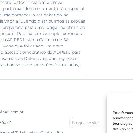
 candidatos iniciaram a prova.
do participar desse momento tão especial
ncurso começou a ser debatido no
e vitória. Quando distribuímos as provas
m se preparado para uma longa maratona de
efensoria Pública, por exemplo, começou
e da ADPERJ, Maria Carmen de Sá.
: “Acho que foi criado um novo
elo acesso democrático da ADPERJ para
recisamos de Defensores que ingressem
 às bancas pelas questões formuladas,
dperj.com.br
Para fornec
armazenar e
0-6022
tecnologias
exclusivos n
rmo, nº 7, 16º andar - Centro - Rio