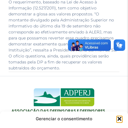
O requerimento, baseado na Lei de Acesso à
Informação (12.527/2011), tem como objetivo
demonstrar a glosa aos valores propostos. “O
montante divulgado pela Administração Superior no
informativo do último dia 19 de setembro não
corresponde ao efetivamente enviado à ALERJ, mas
para que possamos reverter esse quadro precisamos
demonstrar exatamente quanto foi pedido para a
Instituição”, ressalta a Presidente Maria Carmen de Sá.
O ofício questiona, ainda, quais providências serão
tomadas pela DP a fim de recuperar os valores
subtraídos do orçamento.
ASSOCIAÇÃO DAS DEFENSORAS E DEFENSORES
PÚBLICOS DO ESTADO DO RIO DE JANEIRO
Gerenciar o consentimento