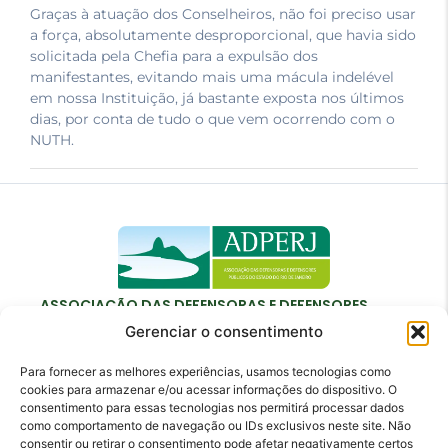
Graças à atuação dos Conselheiros, não foi preciso usar
a força, absolutamente desproporcional, que havia sido
solicitada pela Chefia para a expulsão dos
manifestantes, evitando mais uma mácula indelével
em nossa Instituição, já bastante exposta nos últimos
dias, por conta de tudo o que vem ocorrendo com o
NUTH.
ASSOCIAÇÃO DAS DEFENSORAS E DEFENSORES
PÚBLICOS DO ESTADO DO RIO DE JANEIRO
Gerenciar o consentimento
Para fornecer as melhores experiências, usamos tecnologias como
cookies para armazenar e/ou acessar informações do dispositivo. O
consentimento para essas tecnologias nos permitirá processar dados
como comportamento de navegação ou IDs exclusivos neste site. Não
Contato
consentir ou retirar o consentimento pode afetar negativamente certos