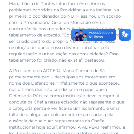
Maria Lúcia de Pontes falou também sobre os
problemas ocorridos na Providência e na Indiana. Na
primeira, o coordenador do NUTH assinou um acordo
com a Procuradoria Geral do Município sem a
concordância dos moradores. Na Indiana foi criado um
tabelamento de exceção. “Como um tabelamento pode
ser criado dentro do próprio NUTH quando a nossa
resolução diz que o nosso dever é trabalhar pela
regularização e urbanização das comunidades? Esse
tabelamento foi criado, não existia”, destacou.
A Presidente da ADPERJ, Maria Carmen de Sá,
primeiramente pediu desculpas aos moradores em
nome dos Defensores. “Infelizmente o que aconteceu
nos últimos dias não condiz com o papel que a
Defensoria Pública como instituição deve cumprir. A
conduta da Chefia nesse episódio não representa o que
a categoria pensa e verifica-se um isolamento e uma
falta de diálogo simbolicamente expressados pela
ausência de qualquer representante da Chefia
Institucional hoje aqui”, afirmou. A ADPERJ reafirmou a
legitimidade social da Defensoria Pública e ressaltou