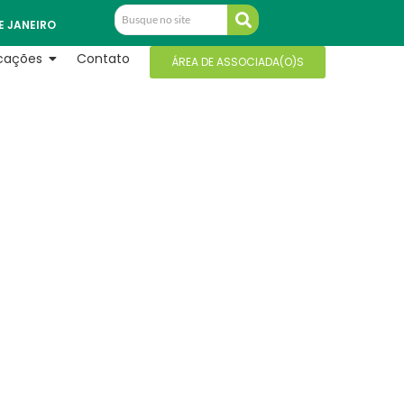
E JANEIRO
icações
Contato
ÁREA DE ASSOCIADA(O)S