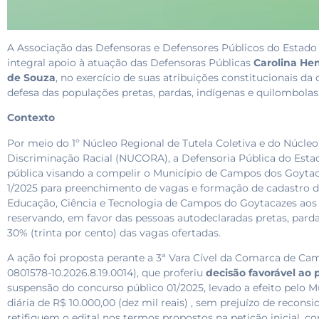
A Associação das Defensoras e Defensores Públicos do Estado
integral apoio à atuação das Defensoras Públicas
Carolina He
de Souza
, no exercício de suas atribuições constitucionais
defesa das populações pretas, pardas, indígenas e quilombolas
Contexto
Por meio do 1º Núcleo Regional de Tutela Coletiva e do Núcl
Discriminação Racial (NUCORA), a Defensoria Pública do Estad
pública visando a compelir o Município de Campos dos Goytac
1/2025 para preenchimento de vagas e formação de cadastro de
Educação, Ciência e Tecnologia de Campos do Goytacazes aos t
reservando, em favor das pessoas autodeclaradas pretas, pard
30% (trinta por cento) das vagas ofertadas.
A ação foi proposta perante a 3ª Vara Cível da Comarca de Ca
0801578-10.2026.8.19.0014), que proferiu
decisão favorável ao 
suspensão do concurso público 01/2025, levado a efeito pelo
diária de R$ 10.000,00 (dez mil reais) , sem prejuízo de reconsi
retifiquem o edital nos termos propostos na petição inicial, c