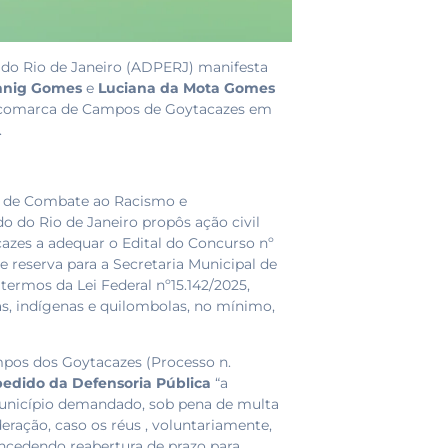
 do Rio de Janeiro (ADPERJ) manifesta
nnig Gomes
e
Luciana da Mota Gomes
 da comarca de Campos de Goytacazes em
.
eo de Combate ao Racismo e
o do Rio de Janeiro propôs ação civil
azes a adequar o Edital do Concurso nº
 reserva para a Secretaria Municipal de
ermos da Lei Federal nº15.142/2025,
as, indígenas e quilombolas, no mínimo,
mpos dos Goytacazes (Processo n.
pedido da Defensoria Pública
“a
 Município demandado, sob pena de multa
deração, caso os réus , voluntariamente,
oncedendo reabertura de prazo para