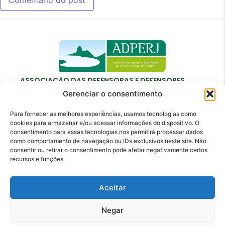
ASSOCIAÇÃO DAS DEFENSORAS E DEFENSORES
PÚBLICOS DO ESTADO DO RIO DE JANEIRO
Gerenciar o consentimento
Para fornecer as melhores experiências, usamos tecnologias como
cookies para armazenar e/ou acessar informações do dispositivo. O
consentimento para essas tecnologias nos permitirá processar dados
como comportamento de navegação ou IDs exclusivos neste site. Não
Contato
consentir ou retirar o consentimento pode afetar negativamente certos
recursos e funções.
adperj@adperj.com.br
(21) 2220-6022
Aceitar
Rua do Carmo, nº 7, 16º andar - Centro - Rio de
Janeiro - RJ - CEP: 20011-020
Negar