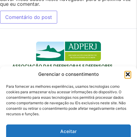
que eu comentar.
ASSOCIAÇÃO DAS DEFENSORAS E DEFENSORES
PÚBLICOS DO ESTADO DO RIO DE JANEIRO
Gerenciar o consentimento
Para fornecer as melhores experiências, usamos tecnologias como
cookies para armazenar e/ou acessar informações do dispositivo. O
consentimento para essas tecnologias nos permitirá processar dados
como comportamento de navegação ou IDs exclusivos neste site. Não
Contato
consentir ou retirar o consentimento pode afetar negativamente certos
recursos e funções.
adperj@adperj.com.br
(21) 2220-6022
Aceitar
Rua do Carmo, nº 7, 16º andar - Centro - Rio de