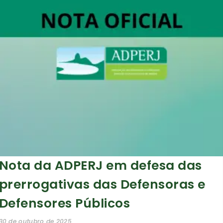
Nota da ADPERJ em defesa das
prerrogativas das Defensoras e
Defensores Públicos
30 de outubro de 2025