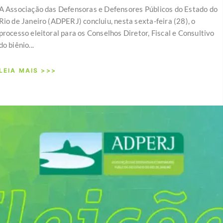
A Associação das Defensoras e Defensores Públicos do Estado do
Rio de Janeiro (ADPERJ) concluiu, nesta sexta-feira (28), o
processo eleitoral para os Conselhos Diretor, Fiscal e Consultivo
do biênio...
LEIA MAIS >>>