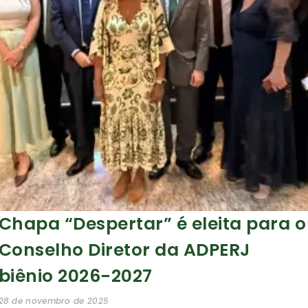
Chapa “Despertar” é eleita para o
Conselho Diretor da ADPERJ
biênio 2026-2027
28 de novembro de 2025