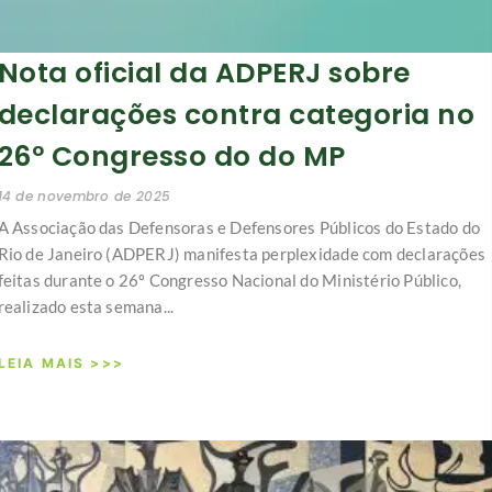
Nota oficial da ADPERJ sobre
declarações contra categoria no
26º Congresso do do MP
14 de novembro de 2025
A Associação das Defensoras e Defensores Públicos do Estado do
Rio de Janeiro (ADPERJ) manifesta perplexidade com declarações
feitas durante o 26º Congresso Nacional do Ministério Público,
realizado esta semana...
LEIA MAIS >>>