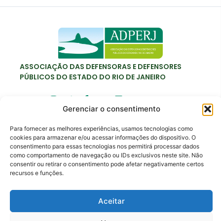
ASSOCIAÇÃO DAS DEFENSORAS E DEFENSORES
PÚBLICOS DO ESTADO DO RIO DE JANEIRO
Gerenciar o consentimento
Para fornecer as melhores experiências, usamos tecnologias como
Contato
cookies para armazenar e/ou acessar informações do dispositivo. O
adperj@adperj.com.br
consentimento para essas tecnologias nos permitirá processar dados
como comportamento de navegação ou IDs exclusivos neste site. Não
(21) 2220-6022
consentir ou retirar o consentimento pode afetar negativamente certos
recursos e funções.
Rua do Carmo, nº 7, 16º andar - Centro - Rio de
Janeiro - RJ - CEP: 20011-020
Aceitar