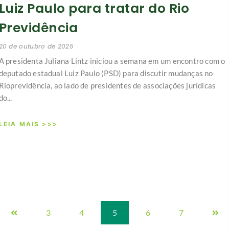
Luiz Paulo para tratar do Rio
Previdência
20 de outubro de 2025
A presidenta Juliana Lintz iniciou a semana em um encontro com o
deputado estadual Luiz Paulo (PSD) para discutir mudanças no
Rioprevidência, ao lado de presidentes de associações jurídicas
do...
LEIA MAIS >>>
3
4
5
6
7