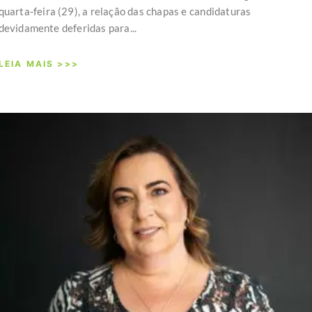
quarta-feira (29), a relação das chapas e candidaturas
devidamente deferidas para...
LEIA MAIS >>>