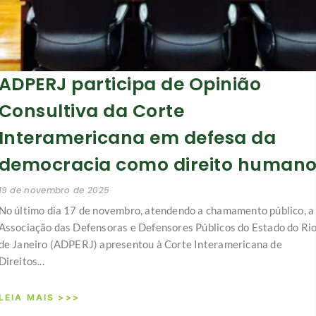
ADPERJ participa de Opinião
Consultiva da Corte
Interamericana em defesa da
democracia como direito human
19 de novembro de 2025
No último dia 17 de novembro, atendendo a chamamento público, a
Associação das Defensoras e Defensores Públicos do Estado do Ri
de Janeiro (ADPERJ) apresentou à Corte Interamericana de
Direitos...
LEIA MAIS >>>