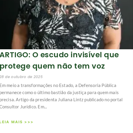
ARTIGO: O escudo invisível que
protege quem não tem voz
28 de outubro de 2025
Em meio a transformações no Estado, a Defensoria Pública
permanece como o último bastião da justiça para quem mais
precisa. Artigo da presidenta Juliana Lintz publicado no portal
Consultor Jurídico. Em...
LEIA MAIS >>>