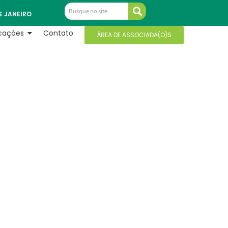
E JANEIRO
icações
Contato
ÁREA DE ASSOCIADA(O)S