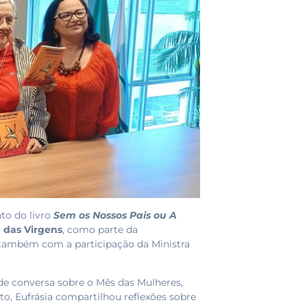
to do livro
Sem os Nossos Pais ou A
a das Virgens
, como parte da
também com a participação da Ministra
e conversa sobre o Mês das Mulheres,
o, Eufrásia compartilhou reflexões sobre