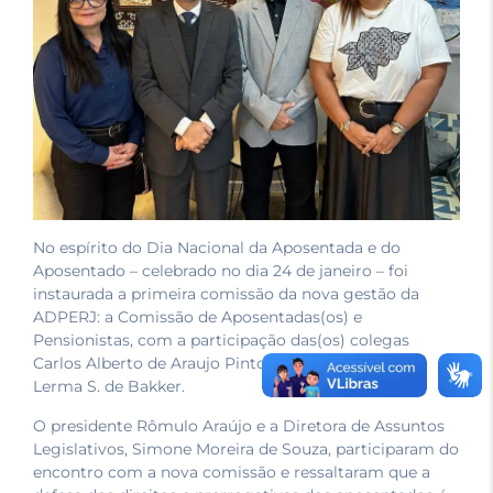
No espírito do Dia Nacional da Aposentada e do
Aposentado – celebrado no dia 24 de janeiro – foi
instaurada a primeira comissão da nova gestão da
ADPERJ: a Comissão de Aposentadas(os) e
Pensionistas, com a participação das(os) colegas
Carlos Alberto de Araujo Pinto e Denise Herbster P.
Lerma S. de Bakker.
O presidente Rômulo Araújo e a Diretora de Assuntos
Legislativos, Simone Moreira de Souza, participaram do
encontro com a nova comissão e ressaltaram que a