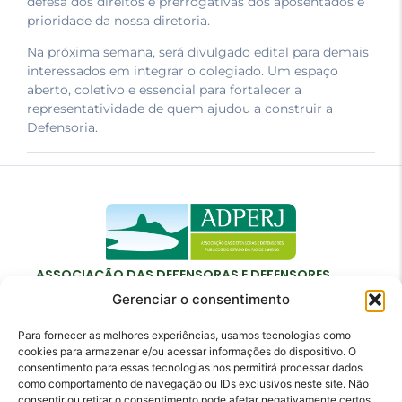
defesa dos direitos e prerrogativas dos aposentados é
prioridade da nossa diretoria.
Na próxima semana, será divulgado edital para demais
interessados em integrar o colegiado. Um espaço
aberto, coletivo e essencial para fortalecer a
representatividade de quem ajudou a construir a
Defensoria.
ASSOCIAÇÃO DAS DEFENSORAS E DEFENSORES
PÚBLICOS DO ESTADO DO RIO DE JANEIRO
Gerenciar o consentimento
Para fornecer as melhores experiências, usamos tecnologias como
cookies para armazenar e/ou acessar informações do dispositivo. O
consentimento para essas tecnologias nos permitirá processar dados
como comportamento de navegação ou IDs exclusivos neste site. Não
Contato
consentir ou retirar o consentimento pode afetar negativamente certos