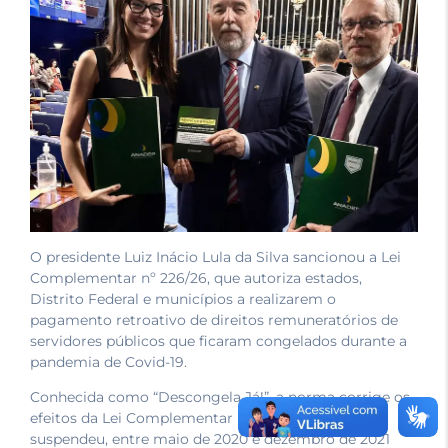
O presidente Luiz Inácio Lula da Silva sancionou a Lei
Complementar nº 226/26, que autoriza estados,
Distrito Federal e municípios a realizarem o
pagamento retroativo de direitos remuneratórios de
servidores públicos que ficaram congelados durante a
pandemia de Covid-19.
Conhecida como “Descongela Já!”, a norma corrige os
efeitos da Lei Complementar nº 173/2020, que
suspendeu, entre maio de 2020 e dezembro de 2021