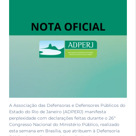
A Associação das Defensoras e Defensores Públicos do
Estado do Rio de Janeiro (ADPERJ) manifesta
perplexidade com declarações feitas durante o 26º
Congresso Nacional do Ministério Público, realizado
esta semana em Brasília, que atribuem à Defensoria