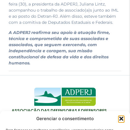
feira (30), a presidenta da ADPERJ, Juliana Lintz,
acompanhou o trabalho de associado(a)s junto ao IML
e ao posto do Detran-RJ. Além disso, esteve também
com a comitiva de Deputados Estaduais e Federais.
A ADPERJ reafirma seu apoio à atuação firme,
técnica e comprometida de suas associadas e
associados, que seguem exercendo, com
independência e coragem, sua missão
constitucional de defesa da vida e dos direitos
humanos.
ASSOCIAÇÃO DAS DEFENSORAS E DEFENSORES
PÚBLICOS DO ESTADO DO RIO DE JANEIRO
Gerenciar o consentimento