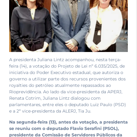
A presidenta Juliana Lintz acompanhou, nesta terça-
feira (14), a votação do Projeto de Lei nº 6.035/2025, de
iniciativa do Poder Executivo estadual, que autoriza o
governo a utilizar parte dos recursos provenientes dos
royalties do petróleo atualmente repassados ao
Rioprevidência. Ao lado da vice-presidenta da APERJ,
Renata Cotrim, Juliana Lintz dialogou com
parlamentares, entre eles o deputado Luiz Paulo (PSD)
e a 2ª vice-presidenta da ALERJ, Tia Ju.
Na segunda-feira (13), antes da votação, a presidenta
se reuniu com o deputado Flavio Serafini (PSOL),
presidente da Comissão de Servidores Públicos da