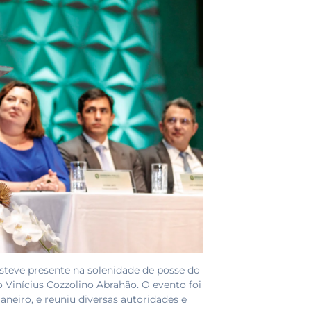
 esteve presente na solenidade de posse do
o Vinícius Cozzolino Abrahão. O evento foi
Janeiro, e reuniu diversas autoridades e