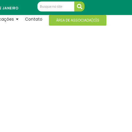
E JANEIRO
icações
Contato
ÁREA DE ASSOCIADA(O)S