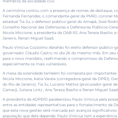
membros da sociedade civil.
A cerimônia contou com a presença de nomes de destaque, co
Fernanda Fernandes; o comandante-geral da PMRJ, coronel Ma
estadual Tia Ju; o defensor público-geral do Amapá, José Rodr
Conselho Nacional das Defensoras e Defensores Públicos-Gerais
Nicola Miccione; a presidenta da OAB-RJ, Ana Tereza Basílio; e
Janeiro, Renan Miguel Saad.
Paulo Vinícius Cozzolino Abrahão foi eleito defensor públic
governador Cláudio Castro no dia 26 do mesmo mês. Em seu di
para o novo mandato, reafirmando o compromisso da Defenso
especialmente os mais vulneráveis.
A mesa da solenidade também foi composta por importantes li
Nicola Miccione, Katia Varela (corregedora-geral da DPRJ), Da
do Rio de Janeiro), Tia Ju, Luciano Mattos (procurador-geral de 
Camarj), Juliana Lintz , Ana Tereza Basílio e Renan Miguel Saad
A presidenta da ADPERJ parabenizou Paulo Vinícius pela posse
entre as entidades representativas para o fortalecimento da D
que esta nova gestão será marcada por avanços significativos 
população que dela depende. Paulo Vinícius tem a experiênci