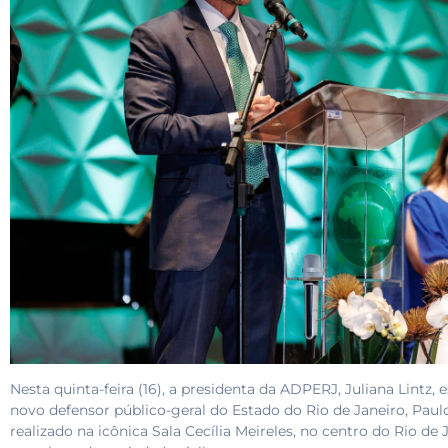
Nesta quinta-feira (16), a presidenta da ADPERJ, Juliana Lintz,
novo defensor público-geral do Estado do Rio de Janeiro, Paul
realizado na icônica Sala Cecília Meireles, no centro do Rio de 