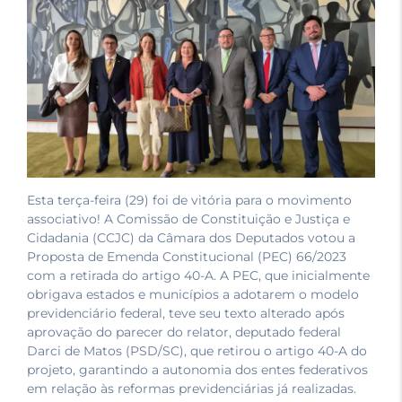
Esta terça-feira (29) foi de vitória para o movimento
associativo! A Comissão de Constituição e Justiça e
Cidadania (CCJC) da Câmara dos Deputados votou a
Proposta de Emenda Constitucional (PEC) 66/2023
com a retirada do artigo 40-A. A PEC, que inicialmente
obrigava estados e municípios a adotarem o modelo
previdenciário federal, teve seu texto alterado após
aprovação do parecer do relator, deputado federal
Darci de Matos (PSD/SC), que retirou o artigo 40-A do
projeto, garantindo a autonomia dos entes federativos
em relação às reformas previdenciárias já realizadas.