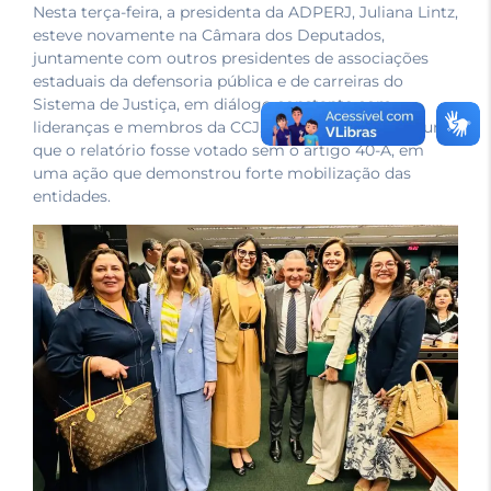
Nesta terça-feira, a presidenta da ADPERJ, Juliana Lintz,
esteve novamente na Câmara dos Deputados,
juntamente com outros presidentes de associações
estaduais da defensoria pública e de carreiras do
Sistema de Justiça, em diálogo constante com
lideranças e membros da CCJ. O objetivo era assegurar
que o relatório fosse votado sem o artigo 40-A, em
uma ação que demonstrou forte mobilização das
entidades.