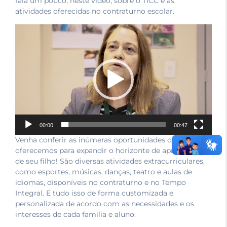
fala um pouco, neste vídeo, sobre o TICC e as
atividades oferecidas no contraturno escolar.
Tocador
de
vídeo
00:00
00:47
Venha conferir as inúmeras oportunidades que
oferecemos para expandir o horizonte de aprendizado
de seu filho! São diversas atividades extracurriculares,
como esportes, músicas, danças, teatro e aulas de
idiomas, disponíveis no contraturno e no Tempo
Integral. E tudo isso de forma customizada e
personalizada de acordo com as necessidades e os
interesses de cada família e aluno.