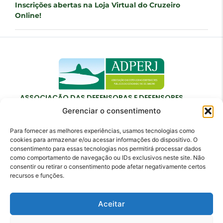
Inscrições abertas na Loja Virtual do Cruzeiro
Online!
ASSOCIAÇÃO DAS DEFENSORAS E DEFENSORES
PÚBLICOS DO ESTADO DO RIO DE JANEIRO
Gerenciar o consentimento
Para fornecer as melhores experiências, usamos tecnologias como
cookies para armazenar e/ou acessar informações do dispositivo. O
consentimento para essas tecnologias nos permitirá processar dados
como comportamento de navegação ou IDs exclusivos neste site. Não
Contato
consentir ou retirar o consentimento pode afetar negativamente certos
recursos e funções.
adperj@adperj.com.br
(21) 2220-6022
Aceitar
Rua do Carmo, nº 7, 16º andar - Centro - Rio de
Janeiro - RJ - CEP: 20011-020