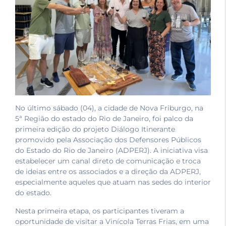
No último sábado (04), a cidade de Nova Friburgo, na
5ª Região do estado do Rio de Janeiro, foi palco da
primeira edição do projeto Diálogo Itinerante
promovido pela Associação dos Defensores Públicos
do Estado do Rio de Janeiro (ADPERJ). A iniciativa visa
estabelecer um canal direto de comunicação e troca
de ideias entre os associados e a direção da ADPERJ,
especialmente aqueles que atuam nas sedes do interior
do estado.
Nesta primeira etapa, os participantes tiveram a
oportunidade de visitar a Vinícola Terras Frias, em uma