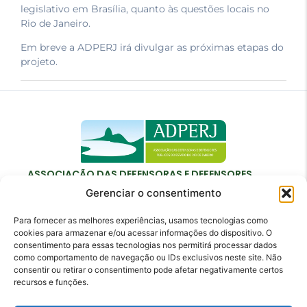
legislativo em Brasília, quanto às questões locais no
Rio de Janeiro.
Em breve a ADPERJ irá divulgar as próximas etapas do
projeto.
ASSOCIAÇÃO DAS DEFENSORAS E DEFENSORES
PÚBLICOS DO ESTADO DO RIO DE JANEIRO
Gerenciar o consentimento
Para fornecer as melhores experiências, usamos tecnologias como
cookies para armazenar e/ou acessar informações do dispositivo. O
consentimento para essas tecnologias nos permitirá processar dados
como comportamento de navegação ou IDs exclusivos neste site. Não
Contato
consentir ou retirar o consentimento pode afetar negativamente certos
recursos e funções.
adperj@adperj.com.br