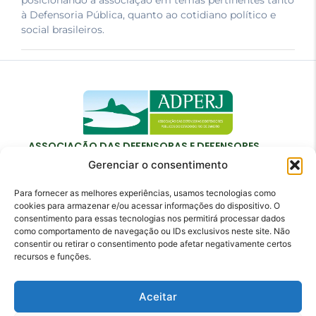
posicionando a associação em temas pertinentes tanto
à Defensoria Pública, quanto ao cotidiano político e
social brasileiros.
ASSOCIAÇÃO DAS DEFENSORAS E DEFENSORES
PÚBLICOS DO ESTADO DO RIO DE JANEIRO
Gerenciar o consentimento
Para fornecer as melhores experiências, usamos tecnologias como
cookies para armazenar e/ou acessar informações do dispositivo. O
consentimento para essas tecnologias nos permitirá processar dados
como comportamento de navegação ou IDs exclusivos neste site. Não
Contato
consentir ou retirar o consentimento pode afetar negativamente certos
recursos e funções.
adperj@adperj.com.br
(21) 2220-6022
Aceitar
Rua do Carmo, nº 7, 16º andar - Centro - Rio de