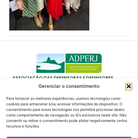
ASSOCIAÇÃO DAS DEFENSORAS E DEFENSORES
PÚBLICOS DO ESTADO DO RIO DE JANEIRO
Gerenciar o consentimento
Para fornecer as melhores experiências, usamos tecnologias como
cookies para armazenar e/ou acessar informações do dispositivo. O
consentimento para essas tecnologias nos permitirá processar dados
como comportamento de navegação ou IDs exclusivos neste site. Não
Contato
consentir ou retirar o consentimento pode afetar negativamente certos
recursos e funções.
adperj@adperj.com.br
(21) 2220-6022