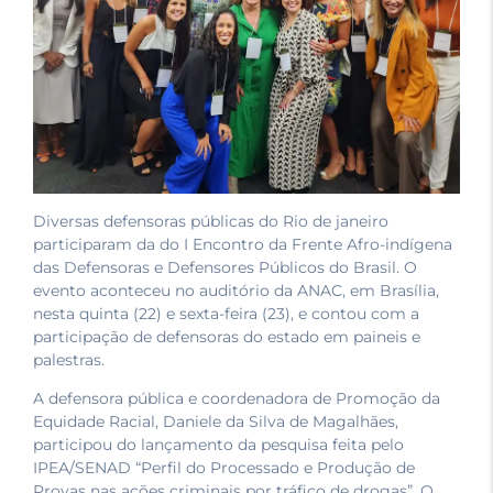
Diversas defensoras públicas do Rio de janeiro
participaram da do I Encontro da Frente Afro-indígena
das Defensoras e Defensores Públicos do Brasil. O
evento aconteceu no auditório da ANAC, em Brasília,
nesta quinta (22) e sexta-feira (23), e contou com a
participação de defensoras do estado em paineis e
palestras.
A defensora pública e coordenadora de Promoção da
Equidade Racial, Daniele da Silva de Magalhães,
participou do lançamento da pesquisa feita pelo
IPEA/SENAD “Perfil do Processado e Produção de
Provas nas ações criminais por tráfico de drogas”. O