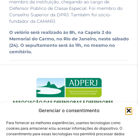
membro da instituição, chegando ao cargo de
Defensor Público de Classe Especial. Foi membro do
Conselho Superior da DPRJ. Também foi sócio-
fundador da CAMARJ.
O velório será realizado às 8h, na Capela 2 do
Memorial do Carmo, no Rio de Janeiro, neste sábado
(24). O sepultamento será às 11h, no mesmo no
cemitério.
ASSOCIAÇÃO DAS DEFENSORAS E DEFENSORES
PÚBLICOS DO ESTADO DO RIO DE JANEIRO
Gerenciar o consentimento
Para fornecer as melhores experiências, usamos tecnologias como
cookies para armazenar e/ou acessar informações do dispositivo. O
consentimento para essas tecnologias nos permitirá processar dados