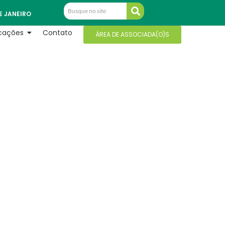
E JANEIRO
icações
Contato
ÁREA DE ASSOCIADA(O)S