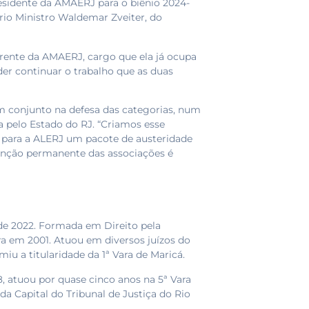
esidente da AMAERJ para o biênio 2024-
rio Ministro Waldemar Zveiter, do
frente da AMAERJ, cargo que ela já ocupa
r continuar o trabalho que as duas
m conjunto na defesa das categorias, num
a pelo Estado do RJ. “Criamos esse
 para a ALERJ um pacote de austeridade
tenção permanente das associações é
de 2022. Formada em Direito pela
a em 2001. Atuou em diversos juízos do
u a titularidade da 1ª Vara de Maricá.
 atuou por quase cinco anos na 5ª Vara
l da Capital do Tribunal de Justiça do Rio