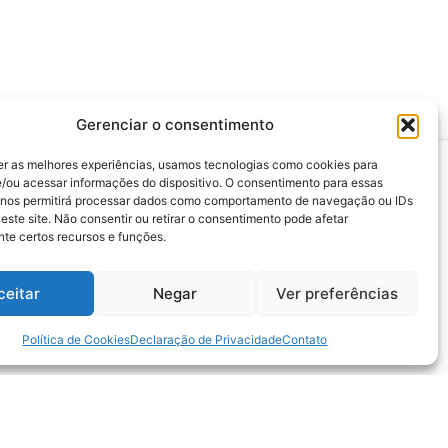
Gerenciar o consentimento
er as melhores experiências, usamos tecnologias como cookies para
/ou acessar informações do dispositivo. O consentimento para essas
 nos permitirá processar dados como comportamento de navegação ou IDs
este site. Não consentir ou retirar o consentimento pode afetar
>>> Associação Nacional das Defensoras e
te certos recursos e funções.
Defensores Públicos (ANADEP)
>>> Defensoria Pública do Rio de Janeiro
ceitar
Negar
Ver preferências
>>> Caixa de Assistência aos Membros da
Defensoria Pública do Estado do Rio de
Janeiro (CAMARJ)
Política de Cookies
Declaração de Privacidade
Contato