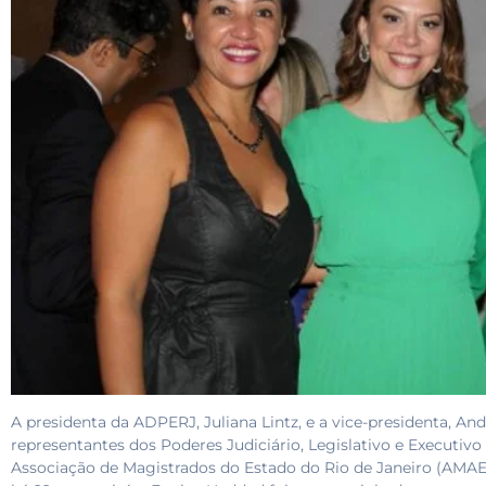
A presidenta da ADPERJ, Juliana Lintz, e a vice-presidenta, A
representantes dos Poderes Judiciário, Legislativo e Executivo
Associação de Magistrados do Estado do Rio de Janeiro (AMAER