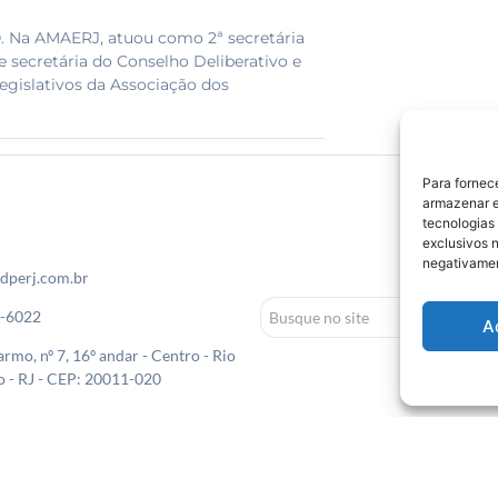
20. Na AMAERJ, atuou como 2ª secretária
 e secretária do Conselho Deliberativo e
Legislativos da Associação dos
Para fornec
armazenar e
tecnologias
exclusivos n
negativamen
dperj.com.br
0-6022
A
rmo, nº 7, 16º andar - Centro - Rio
o - RJ - CEP: 20011-020