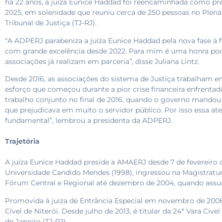
há 22 anos, a juíza Eunice Haddad foi reencaminhada como pr
2025, em solenidade que reuniu cerca de 250 pessoas no Plená
Tribunal de Justiça (TJ-RJ).
“A ADPERJ parabeniza a juíza Eunice Haddad pela nova fase à 
com grande excelência desde 2022. Para mim é uma honra pode
associações já realizam em parceria”, disse Juliana Lintz.
Desde 2016, as associações do sistema de Justiça trabalham e
esforço que começou durante a pior crise financeira enfrentad
trabalho conjunto no final de 2016, quando o governo mandou
que prejudicava em muito o servidor público. Por isso essa a
fundamental”, lembrou a presidenta da ADPERJ.
Trajetória
A juíza Eunice Haddad preside a AMAERJ desde 7 de fevereiro 
Universidade Candido Mendes (1998), ingressou na Magistratur
Fórum Central e Regional até dezembro de 2004, quando assumi
Promovida à juíza de Entrância Especial em novembro de 2008,
Cível de Niterói. Desde julho de 2013, é titular da 24ª Vara Cíve
de Janeiro (TJ-RJ).