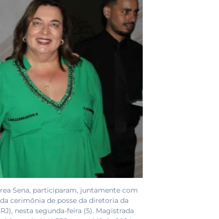
ndrea Sena, participaram, juntamente com
 da cerimônia de posse da diretoria da
J), nesta segunda-feira (5). Magistrada