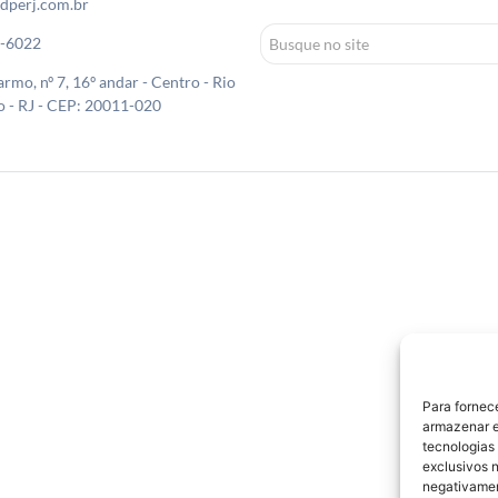
dperj.com.br
0-6022
rmo, nº 7, 16º andar - Centro - Rio
o - RJ - CEP: 20011-020
Para fornec
armazenar e
tecnologias
exclusivos n
negativamen