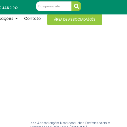
E JANEIRO
icações
Contato
ÁREA DE ASSOCIADA(O)S
>>> Associação Nacional das Defensoras e