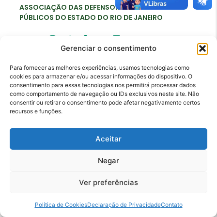
ASSOCIAÇÃO DAS DEFENSORAS E DEFENSORES
PÚBLICOS DO ESTADO DO RIO DE JANEIRO
Gerenciar o consentimento
Para fornecer as melhores experiências, usamos tecnologias como
Contato
cookies para armazenar e/ou acessar informações do dispositivo. O
adperj@adperj.com.br
consentimento para essas tecnologias nos permitirá processar dados
como comportamento de navegação ou IDs exclusivos neste site. Não
(21) 2220-6022
consentir ou retirar o consentimento pode afetar negativamente certos
recursos e funções.
Rua do Carmo, nº 7, 16º andar - Centro - Rio de
Janeiro - RJ - CEP: 20011-020
Aceitar
Negar
Ver preferências
Política de Cookies
Declaração de Privacidade
Contato