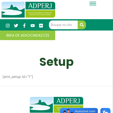
ÁREA DE ASSOCIADA(O)S
Setup
[arm_setup id=”1″]