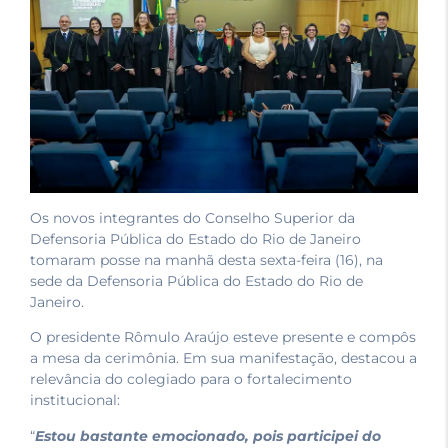
Os novos integrantes do Conselho Superior da
Defensoria Pública do Estado do Rio de Janeiro
tomaram posse na manhã desta sexta-feira (16), na
sede da Defensoria Pública do Estado do Rio de
Janeiro.
O presidente Rômulo Araújo esteve presente e compôs
a mesa da cerimônia. Em sua manifestação, destacou a
relevância do colegiado para o fortalecimento
institucional:
“
Estou bastante emocionado, pois participei do