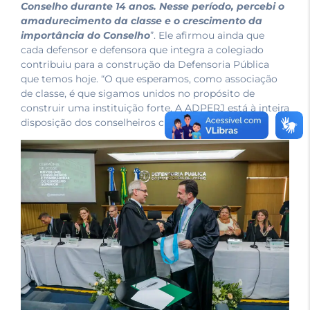
Conselho durante 14 anos. Nesse período, percebi o
amadurecimento da classe e o crescimento da
importância do Conselho
”. Ele afirmou ainda que
cada defensor e defensora que integra a colegiado
contribuiu para a construção da Defensoria Pública
que temos hoje. “O que esperamos, como associação
de classe, é que sigamos unidos no propósito de
construir uma instituição forte. A
ADPERJ
está à inteira
disposição dos conselheiros classistas”, afirmou.