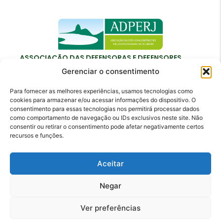
ASSOCIAÇÃO DAS DEFENSORAS E DEFENSORES
PÚBLICOS DO ESTADO DO RIO DE JANEIRO
Gerenciar o consentimento
Para fornecer as melhores experiências, usamos tecnologias como
cookies para armazenar e/ou acessar informações do dispositivo. O
consentimento para essas tecnologias nos permitirá processar dados
como comportamento de navegação ou IDs exclusivos neste site. Não
Contato
consentir ou retirar o consentimento pode afetar negativamente certos
recursos e funções.
adperj@adperj.com.br
(21) 2220-6022
Aceitar
Rua do Carmo, nº 7, 16º andar - Centro - Rio de
Janeiro - RJ - CEP: 20011-020
Negar
Ver preferências