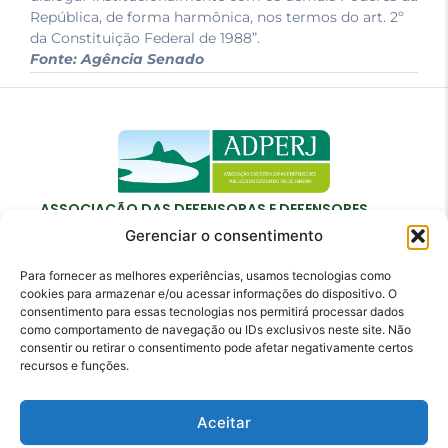
República, de forma harmônica, nos termos do art. 2º
da Constituição Federal de 1988”.
Fonte: Agência Senado
ASSOCIAÇÃO DAS DEFENSORAS E DEFENSORES
PÚBLICOS DO ESTADO DO RIO DE JANEIRO
Gerenciar o consentimento
Para fornecer as melhores experiências, usamos tecnologias como
cookies para armazenar e/ou acessar informações do dispositivo. O
consentimento para essas tecnologias nos permitirá processar dados
como comportamento de navegação ou IDs exclusivos neste site. Não
Contato
consentir ou retirar o consentimento pode afetar negativamente certos
recursos e funções.
adperj@adperj.com.br
(21) 2220-6022
Aceitar
Rua do Carmo, nº 7, 16º andar - Centro - Rio de