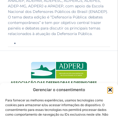
ANADEP, ADEPAR, ADEPESC, ADPERGS, ADEPES,
ADEP-MG, ADPERJ e APADEP, com apoio da Escola
Nacional dos Defensores Públicos do Brasil (ENADEP).
O tema desta edição é “Defensoria Pública: debates
contemporâneos” e tem por objetivo central trazer
painéis e debates para discutir os principais temas
relacionados à atuação da Defensoria Pública.
ASSOCIAÇÃO DAS DEFENSORAS E DEFENSORES
PÚBLICOS DO ESTADO DO RIO DE JANEIRO
Gerenciar o consentimento
Para fornecer as melhores experiências, usamos tecnologias como
cookies para armazenar e/ou acessar informações do dispositivo. O
consentimento para essas tecnologias nos permitirá processar dados
como comportamento de navegação ou IDs exclusivos neste site. Não