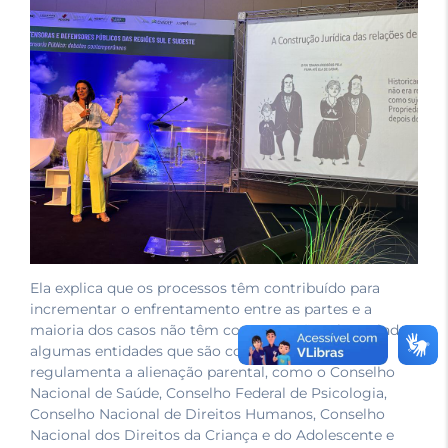
Ela explica que os processos têm contribuído para
incrementar o enfrentamento entre as partes e a
maioria dos casos não têm comprovação. Citou ainda
algumas entidades que são contra o projeto que
regulamenta a alienação parental, como o Conselho
Nacional de Saúde, Conselho Federal de Psicologia,
Conselho Nacional de Direitos Humanos, Conselho
Nacional dos Direitos da Criança e do Adolescente e