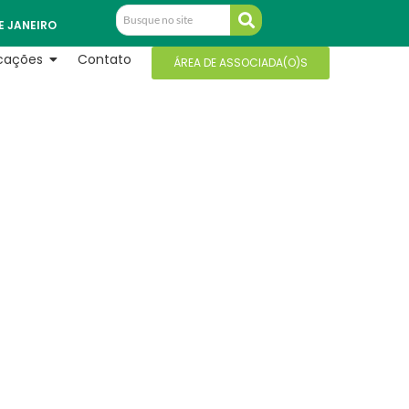
E JANEIRO
icações
Contato
ÁREA DE ASSOCIADA(O)S