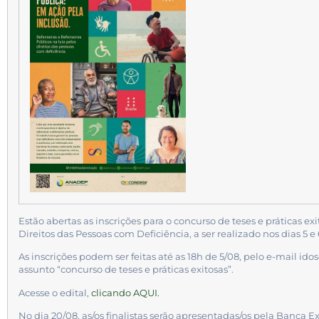
Estão abertas as inscrições para o concurso de teses e práticas ex
Direitos das Pessoas com Deficiência, a ser realizado nos dias 5 e
As inscrições podem ser feitas até as 18h de 5/08, pelo e-mail
idos
assunto “concurso de teses e práticas exitosas”.
Acesse o edital,
clicando AQUI.
No dia 20/08, as/os finalistas serão apresentadas/os pela Banca 