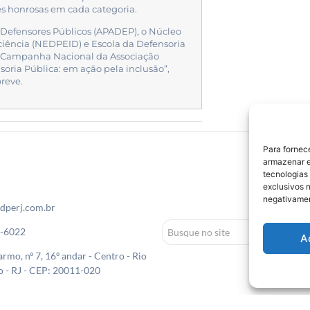
es honrosas em cada categoria.
 Defensores Públicos (APADEP), o Núcleo
iciência (NEDPEID) e Escola da Defensoria
na Campanha Nacional da Associação
oria Pública: em ação pela inclusão”,
reve.
Para fornec
armazenar e
tecnologias
exclusivos n
negativamen
dperj.com.br
0-6022
A
rmo, nº 7, 16º andar - Centro - Rio
o - RJ - CEP: 20011-020