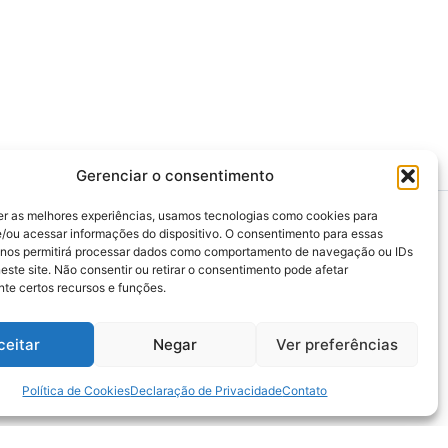
Gerenciar o consentimento
er as melhores experiências, usamos tecnologias como cookies para
/ou acessar informações do dispositivo. O consentimento para essas
 nos permitirá processar dados como comportamento de navegação ou IDs
este site. Não consentir ou retirar o consentimento pode afetar
>>> Associação Nacional das Defensoras e
te certos recursos e funções.
Defensores Públicos (ANADEP)
>>> Defensoria Pública do Rio de Janeiro
ceitar
Negar
Ver preferências
>>> Caixa de Assistência aos Membros da
Defensoria Pública do Estado do Rio de
Janeiro (CAMARJ)
Política de Cookies
Declaração de Privacidade
Contato