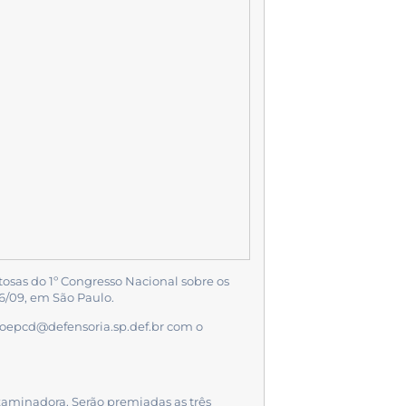
itosas do 1º Congresso Nacional sobre os
 6/09, em São Paulo.
oepcd@defensoria.sp.def.br
com o
Examinadora. Serão premiadas as três