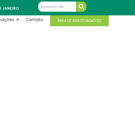
E JANEIRO
icações
Contato
ÁREA DE ASSOCIADA(O)S