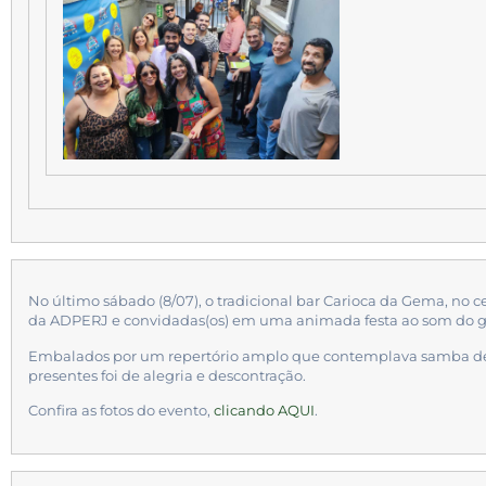
No último sábado (8/07), o tradicional bar Carioca da Gema, no ce
da ADPERJ e convidadas(os) em uma animada festa ao som do g
Embalados por um repertório amplo que contemplava samba de ra
presentes foi de alegria e descontração.
Confira as fotos do evento,
clicando AQUI
.