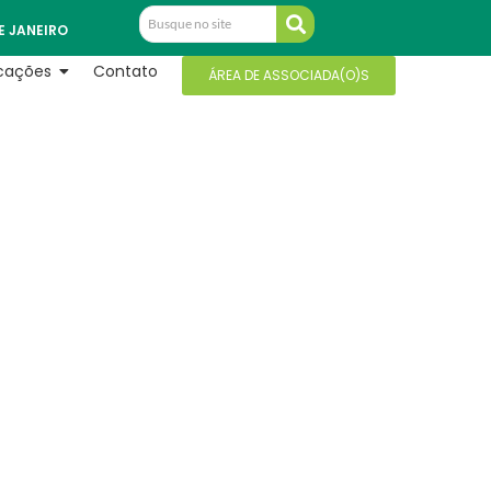
E JANEIRO
icações
Contato
ÁREA DE ASSOCIADA(O)S