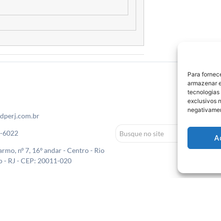
Para fornec
armazenar e
tecnologias
exclusivos n
negativamen
dperj.com.br
0-6022
A
rmo, nº 7, 16º andar - Centro - Rio
o - RJ - CEP: 20011-020