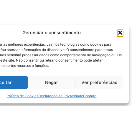
Gerenciar o consentimento
er as melhores experiências, usamos tecnologias como cookies para
/ou acessar informações do dispositivo. O consentimento para essas
 nos permitirá processar dados como comportamento de navegação ou IDs
este site. Não consentir ou retirar o consentimento pode afetar
>>> Associação Nacional das Defensoras e
te certos recursos e funções.
Defensores Públicos (ANADEP)
>>> Defensoria Pública do Rio de Janeiro
ceitar
Negar
Ver preferências
>>> Caixa de Assistência aos Membros da
Defensoria Pública do Estado do Rio de
Janeiro (CAMARJ)
Política de Cookies
Declaração de Privacidade
Contato