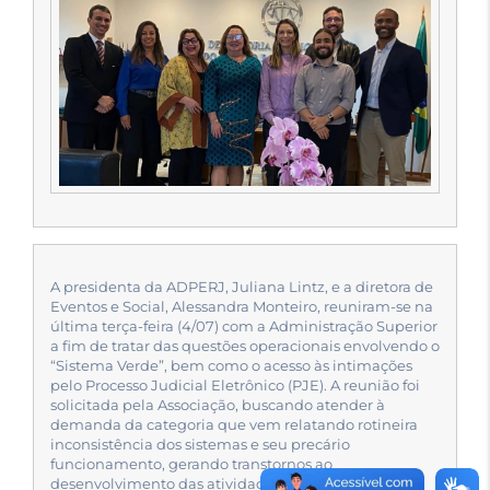
A presidenta da ADPERJ, Juliana Lintz, e a diretora de
Eventos e Social, Alessandra Monteiro, reuniram-se na
última terça-feira (4/07) com a Administração Superior
a fim de tratar das questões operacionais envolvendo o
“Sistema Verde”, bem como o acesso às intimações
pelo Processo Judicial Eletrônico (PJE). A reunião foi
solicitada pela Associação, buscando atender à
demanda da categoria que vem relatando rotineira
inconsistência dos sistemas e seu precário
funcionamento, gerando transtornos ao
desenvolvimento das atividades funcionais.