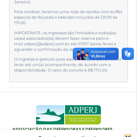
Janeiro).
Para celebrar, teremos uma roda de samba com buffet
especial de feijoada e bebidas incluídas de 12h30 às
17h30.
IMPORTANTE: os ingressos são limitados e todos(as)
os(as) associados(as) devem fazer reserva pelo e-
mail
adperj@adperj.com.br
até 07/07 (sexta-feira) e
aguardar a confirmação da secretaria.
O ingresso é gratuito para associadas(os), que poderão
levar até um(a) acompanhante, de acordo com a
disponibilidade. O valor do convite é R$ 170,00.
ASSOCIAÇÃO DAS DEFENSORAS E DEFENSORES
PÚBLICOS DO ESTADO DO RIO DE JANEIRO