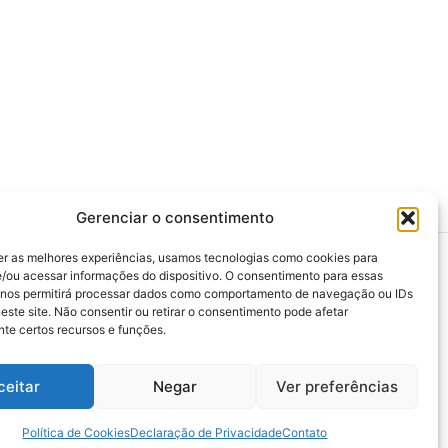
Gerenciar o consentimento
er as melhores experiências, usamos tecnologias como cookies para
/ou acessar informações do dispositivo. O consentimento para essas
 nos permitirá processar dados como comportamento de navegação ou IDs
este site. Não consentir ou retirar o consentimento pode afetar
>>> Associação Nacional das Defensoras e
te certos recursos e funções.
Defensores Públicos (ANADEP)
>>> Defensoria Pública do Rio de Janeiro
ceitar
Negar
Ver preferências
>>> Caixa de Assistência aos Membros da
Defensoria Pública do Estado do Rio de
Janeiro (CAMARJ)
Política de Cookies
Declaração de Privacidade
Contato