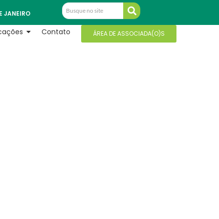
E JANEIRO
icações
Contato
ÁREA DE ASSOCIADA(O)S