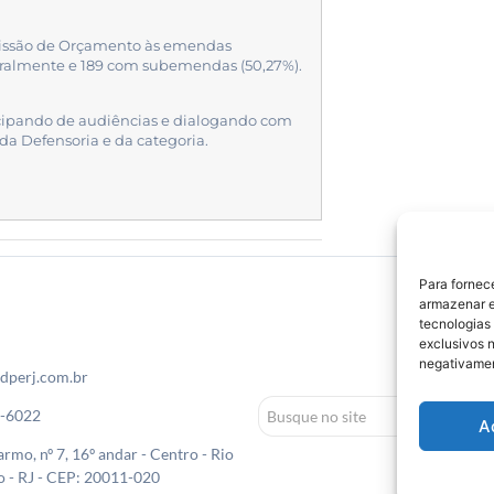
omissão de Orçamento às emendas
egralmente e 189 com subemendas (50,27%).
cipando de audiências e dialogando com
da Defensoria e da categoria.
Para fornec
armazenar e
tecnologias
exclusivos n
negativamen
dperj.com.br
0-6022
A
rmo, nº 7, 16º andar - Centro - Rio
o - RJ - CEP: 20011-020