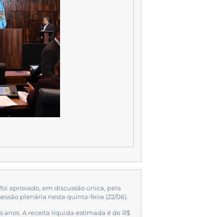
 foi aprovado, em discussão única, pela
ssão plenária nesta quinta-feira (22/06).
ês anos. A receita líquida estimada é de R$