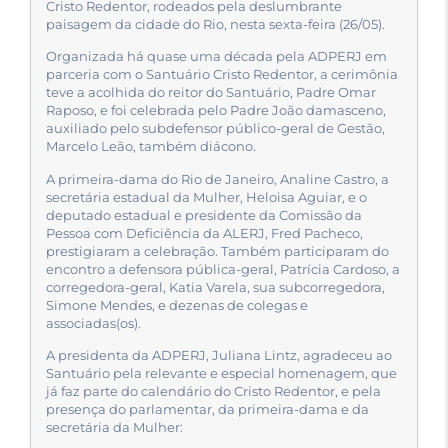
Cristo Redentor, rodeados pela deslumbrante
paisagem da cidade do Rio, nesta sexta-feira (26/05).
Organizada há quase uma década pela ADPERJ em
parceria com o Santuário Cristo Redentor, a cerimônia
teve a acolhida do reitor do Santuário, Padre Omar
Raposo, e foi celebrada pelo Padre João damasceno,
auxiliado pelo subdefensor público-geral de Gestão,
Marcelo Leão, também diácono.
A primeira-dama do Rio de Janeiro, Analine Castro, a
secretária estadual da Mulher, Heloisa Aguiar, e o
deputado estadual e presidente da Comissão da
Pessoa com Deficiência da ALERJ, Fred Pacheco,
prestigiaram a celebração. Também participaram do
encontro a defensora pública-geral, Patrícia Cardoso, a
corregedora-geral, Katia Varela, sua subcorregedora,
Simone Mendes, e dezenas de colegas e
associadas(os).
A presidenta da ADPERJ, Juliana Lintz, agradeceu ao
Santuário pela relevante e especial homenagem, que
já faz parte do calendário do Cristo Redentor, e pela
presença do parlamentar, da primeira-dama e da
secretária da Mulher: