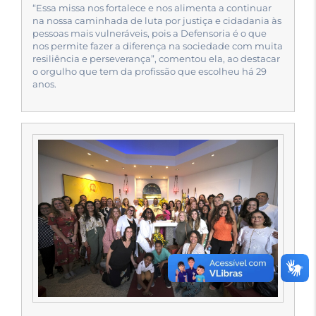
“Essa missa nos fortalece e nos alimenta a continuar
na nossa caminhada de luta por justiça e cidadania às
pessoas mais vulneráveis, pois a Defensoria é o que
nos permite fazer a diferença na sociedade com muita
resiliência e perseverança”, comentou ela, ao destacar
o orgulho que tem da profissão que escolheu há 29
anos.