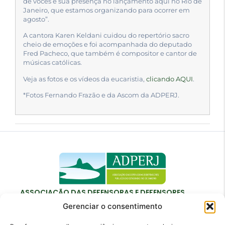
de vocês e sua presença no lançamento aqui no Rio de
Janeiro, que estamos organizando para ocorrer em
agosto”.
A cantora Karen Keldani cuidou do repertório sacro
cheio de emoções e foi acompanhada do deputado
Fred Pacheco, que também é compositor e cantor de
músicas católicas.
Veja as fotos e os vídeos da eucaristia,
clicando AQUI
.
*Fotos Fernando Frazão e da Ascom da ADPERJ.
ASSOCIAÇÃO DAS DEFENSORAS E DEFENSORES
PÚBLICOS DO ESTADO DO RIO DE JANEIRO
Gerenciar o consentimento