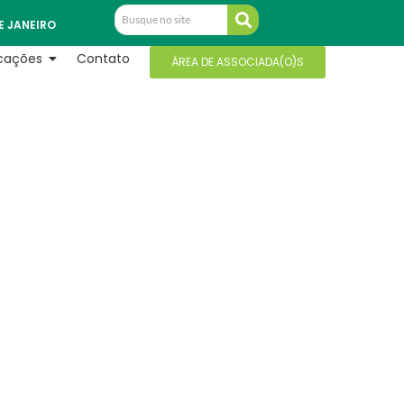
E JANEIRO
icações
Contato
ÁREA DE ASSOCIADA(O)S