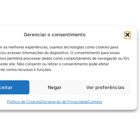
Gerenciar o consentimento
er as melhores experiências, usamos tecnologias como cookies para
/ou acessar informações do dispositivo. O consentimento para essas
 nos permitirá processar dados como comportamento de navegação ou IDs
este site. Não consentir ou retirar o consentimento pode afetar
>>> Associação Nacional das Defensoras e
te certos recursos e funções.
Defensores Públicos (ANADEP)
>>> Defensoria Pública do Rio de Janeiro
ceitar
Negar
Ver preferências
>>> Caixa de Assistência aos Membros da
Defensoria Pública do Estado do Rio de
Janeiro (CAMARJ)
Política de Cookies
Declaração de Privacidade
Contato