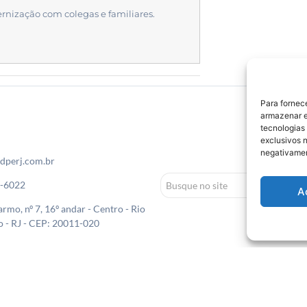
rnização com colegas e familiares.
Para fornec
armazenar e
tecnologias
exclusivos n
negativamen
dperj.com.br
0-6022
A
rmo, nº 7, 16º andar - Centro - Rio
o - RJ - CEP: 20011-020