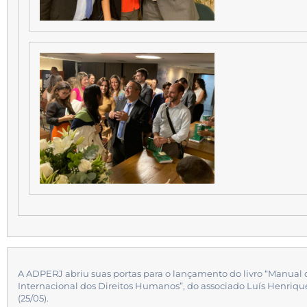
A ADPERJ abriu suas portas para o lançamento do livro “Manual 
Internacional dos Direitos Humanos”, do associado Luís Henrique
(25/05).